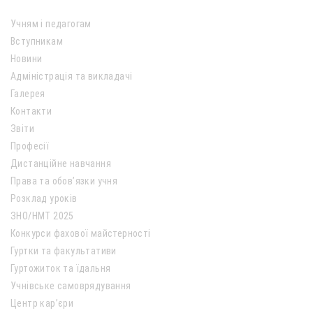
Учням і педагогам
Вступникам
Новини
Адміністрація та викладачі
Галерея
Контакти
Звіти
Професії
Дистанційне навчання
Права та обов’язки учня
Розклад уроків
ЗНО/НМТ 2025
Конкурси фахової майстерності
Гуртки та факультативи
Гуртожиток та їдальня
Учнівське самоврядування
Центр кар’єри