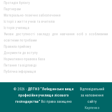
Протидія булінгу
Партнерам
Матеріально-технічне забезпечення
Історії з життя учнів та вчителів
Історія училища
Умови доступності закладу для навчання осіб з особливими
освітніми потребами
Правила прийому
Документи до вступу
Нормативно-правова база
Питання та відповіді
Публічна інформація
© 2026 -
ДПТНЗ “Лебединське вище
Відповідальний
професійне училище лісового
за наповнення
господарства”
Всі права захищено
сайту
Карпенко