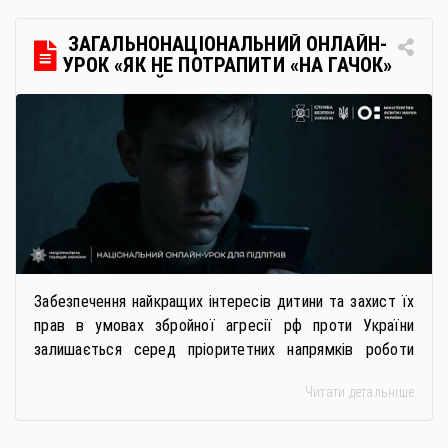
через Освітні центри «Освіта-Україна». Вона
передбачає: Скористатися цією процедурою […]
ЗАГАЛЬНОНАЦІОНАЛЬНИЙ ОНЛАЙН-
УРОК «ЯК НЕ ПОТРАПИТИ «НА ГАЧОК»
РОСІЙСЬКИХ СПЕЦСЛУЖБ
Забезпечення найкращих інтересів дитини та захист їх
прав в умовах збройної агресії рф проти України
залишається серед пріоритетних напрямків роботи
держави. Під час війни країною-агресором активно
Читати детальніше
застосовується метод використання дітей у
збройному конфлікті, що має вигляд підбурення
громадян України до вчинення кримінальних