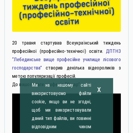
20 травня стартував Всеукраїнський тиждень
професійної (професійно-технічної) освіти.
ДПТНЗ
“Лебединське вище професійне училище лісового
господарства”
створив декілька відеороликів з
метою популяризації професій.
До вашої уваги професія “Кухар”
Ми на нашому сайті
x
використовуємо файли
cookie, якщо ви не згодні,
щоб ми використовували
даний тип файлів, ви повинні
відповідним чином