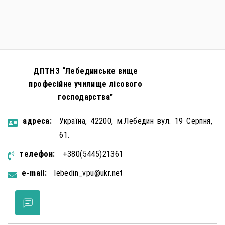
правопорушень проти основ національної безпеки,
зокрема малолітніх та неповнолітніх осіб. З метою
мінімізації […]
ДПТНЗ “Лебединське вище
професійне училище лісового
господарства”
aдресa:
Україна, 42200, м.Лебедин вул. 19 Серпня,
61.
телефон:
+380(5445)21361
e-mail:
lebedin_vpu@ukr.net