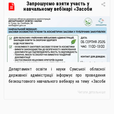
Запрошуємо взяти участь у
навчальному вебінарі «Засоби
особистої гігієни та косметичні
засоби у публічних закупівлях: як
сформувати вимоги та обрати
безпечну і якісну продукцію»
Департамент освіти і науки Сумської обласної
державної адміністрації інформує про проведення
безкоштовного навчального вебінару на тему: «Засоби
особистої гігієни та косметичні засоби у публічних
Читати детальніше
закупівлях: як сформувати вимоги та обрати безпечну і
якісну продукцію». Захід реалізується Всеукраїнською
громадською організацією «Жива планета» у співпраці
з Міністерством економіки України та ДП «Прозорро»