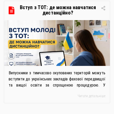
в межах циклу вебінарів, спрямованих […]
Вступ з ТОТ: де можна навчатися
дистанційно?
Випускники з тимчасово окупованих територій можуть
вступити до українських закладів фахової передвищої
та вищої освіти за спрощеною процедурою. У
багатьох закладах освіти доступне повне або часткове
Читати детальніше
дистанційне навчання, що дає можливість здобувати
українську освіту незалежно від місця перебування.
Для вступників із ТОТ діє спрощена процедура вступу