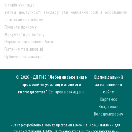
Історія училища
Умови доступності закладу для навчання осіб з особливими
освітніми потребами
Правила прийому
Документи до вступу
Нормативно-правова база
Питання та відповіді
Публічна інформація
© 2026 -
ДПТНЗ “Лебединське вище
Відповідальний
професійне училище лісового
за наповнення
господарства”
Всі права захищено
сайту
Карпенко
Владислав
Володимирович
«Сайт розроблено в межах Програми EU4Skills: Кращі навички для
сучасної України. EU4Skills фінансується ЄС та його державами-