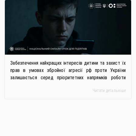
Забезпечення найкращих інтересів дитини та захист їх
прав в умовах збройної агресії рф проти України
залишається серед пріоритетних напрямків роботи
держави. Під час війни країною-агресором активно
Читати детальніше
застосовується метод використання дітей у
збройному конфлікті, що має вигляд підбурення
громадян України до вчинення кримінальних
правопорушень проти основ національної безпеки,
зокрема малолітніх та неповнолітніх осіб. З метою
мінімізації […]