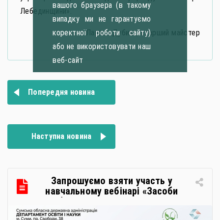
вашого браузера (в такому
Лебединщини».
випадку ми не гарантуємо
Лариса Дубина, старший майстер
коректної роботи сайту)
або не використовувати наш
веб-сайт
Навігація
Попередня новина
записів
Наступна новина
Запрошуємо взяти участь у
навчальному вебінарі «Засоби
особистої гігієни та косметичні
засоби у публічних закупівлях: як