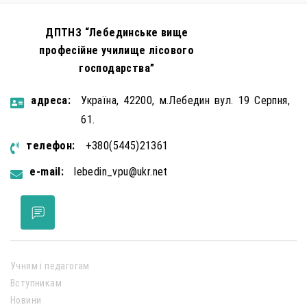
ДПТНЗ “Лебединське вище
професійне училище лісового
господарства”
aдресa:
Україна, 42200, м.Лебедин вул. 19 Серпня,
61.
телефон:
+380(5445)21361
e-mail:
lebedin_vpu@ukr.net
Учням і педагогам
Вступникам
Новини