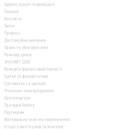
Адміністрація та викладачі
Галерея
Контакти
Звіти
Професії
Дистанційне навчання
Права та обов’язки учня
Розклад уроків
ЗНО/НМТ 2025
Конкурси фахової майстерності
Гуртки та факультативи
Гуртожиток та їдальня
Учнівське самоврядування
Центр кар’єри
Протидія булінгу
Партнерам
Матеріально-технічне забезпечення
Історії з життя учнів та вчителів