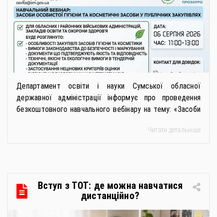
сформувати вимоги та обрати
безпечну і якісну продукцію»
Департамент освіти і науки Сумської обласної
державної адміністрації інформує про проведення
безкоштовного навчального вебінару на тему: «Засоби
особистої гігієни та косметичні засоби у публічних
Читати детальніше
закупівлях: як сформувати вимоги та обрати безпечну і
якісну продукцію». Захід реалізується Всеукраїнською
громадською організацією «Жива планета» у співпраці
з Міністерством економіки України та ДП «Прозорро»
в межах циклу вебінарів, спрямованих […]
Вступ з ТОТ: де можна навчатися
дистанційно?