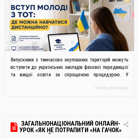
Випускники з тимчасово окупованих територій можуть
вступити до українських закладів фахової передвищої
та вищої освіти за спрощеною процедурою. У
багатьох закладах освіти доступне повне або часткове
Читати детальніше
дистанційне навчання, що дає можливість здобувати
українську освіту незалежно від місця перебування.
Для вступників із ТОТ діє спрощена процедура вступу
через Освітні центри «Освіта-Україна». Вона
передбачає: Скористатися цією процедурою […]
ЗАГАЛЬНОНАЦІОНАЛЬНИЙ ОНЛАЙН-
УРОК «ЯК НЕ ПОТРАПИТИ «НА ГАЧОК»
РОСІЙСЬКИХ СПЕЦСЛУЖБ