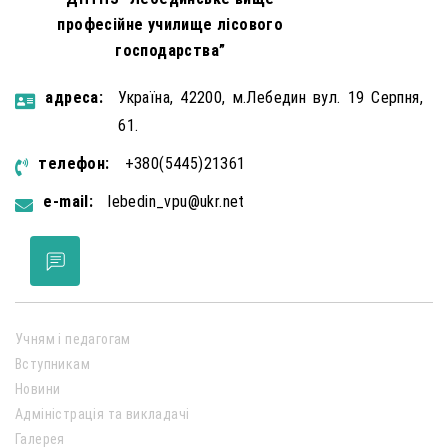
професійне училище лісового
господарства”
aдресa:
Україна, 42200, м.Лебедин вул. 19 Серпня,
61.
телефон:
+380(5445)21361
e-mail:
lebedin_vpu@ukr.net
Учням і педагогам
Вступникам
Новини
Адміністрація та викладачі
Галерея