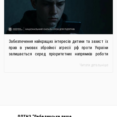
Забезпечення найкращих інтересів дитини та захист їх
прав в умовах збройної агресії рф проти України
залишається серед пріоритетних напрямків роботи
держави. Під час війни країною-агресором активно
Читати детальніше
застосовується метод використання дітей у
збройному конфлікті, що має вигляд підбурення
громадян України до вчинення кримінальних
правопорушень проти основ національної безпеки,
зокрема малолітніх та неповнолітніх осіб. З метою
мінімізації […]
ДПТНЗ “Лебединське вище