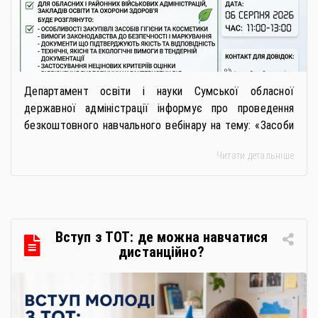
Департамент освіти і науки Сумської обласної
державної адміністрації інформує про проведення
безкоштовного навчального вебінару на тему: «Засоби
особистої гігієни та косметичні засоби у публічних
Читати детальніше
закупівлях: як сформувати вимоги та обрати безпечну і
якісну продукцію». Захід реалізується Всеукраїнською
громадською організацією «Жива планета» у співпраці
з Міністерством економіки України та ДП «Прозорро»
в межах циклу вебінарів, спрямованих […]
Вступ з ТОТ: де можна навчатися
дистанційно?