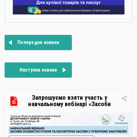
Навігація
Попередня новина
записів
Наступна новина
Запрошуємо взяти участь у
навчальному вебінарі «Засоби
особистої гігієни та косметичні
засоби у публічних закупівлях: як
сформувати вимоги та обрати
безпечну і якісну продукцію»