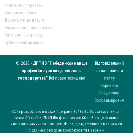
освітніми потребами
Правила прийому
Документи до вступу
Нормативно-правова база
Питання та відповіді
Публічна інформація
© 2026 -
ДПТНЗ “Лебединське вище
Відповідальний
професійне училище лісового
за наповнення
господарства”
Всі права захищено
сайту
Карпенко
Владислав
Володимирович
«Сайт розроблено в межах Програми EU4Skills: Кращі навички для
сучасної України. EU4Skills фінансується ЄС та його державами-
членами Німеччиною, Польщею, Фінляндією, Естонією, і має на меті
підтримку реформи профтехосвіти в Україні»