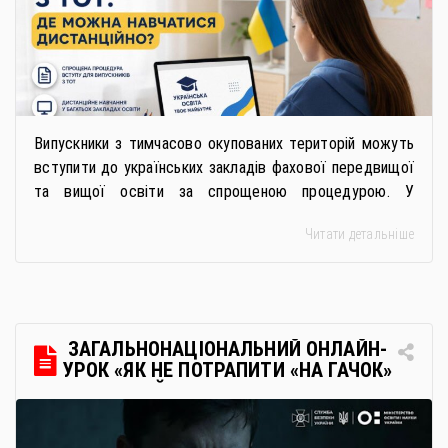
Випускники з тимчасово окупованих територій можуть
вступити до українських закладів фахової передвищої
та вищої освіти за спрощеною процедурою. У
багатьох закладах освіти доступне повне або часткове
Читати детальніше
дистанційне навчання, що дає можливість здобувати
українську освіту незалежно від місця перебування.
Для вступників із ТОТ діє спрощена процедура вступу
через Освітні центри «Освіта-Україна». Вона
передбачає: Скористатися цією процедурою […]
ЗАГАЛЬНОНАЦІОНАЛЬНИЙ ОНЛАЙН-
УРОК «ЯК НЕ ПОТРАПИТИ «НА ГАЧОК»
РОСІЙСЬКИХ СПЕЦСЛУЖБ