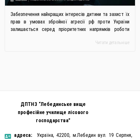
Забезпечення найкращих інтересів дитини та захист їх
прав в умовах збройної агресії рф проти України
залишається серед пріоритетних напрямків роботи
держави. Під час війни країною-агресором активно
Читати детальніше
застосовується метод використання дітей у
збройному конфлікті, що має вигляд підбурення
громадян України до вчинення кримінальних
правопорушень проти основ національної безпеки,
зокрема малолітніх та неповнолітніх осіб. З метою
мінімізації […]
ДПТНЗ “Лебединське вище
професійне училище лісового
господарства”
aдресa:
Україна, 42200, м.Лебедин вул. 19 Серпня,