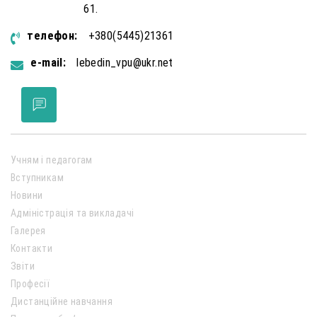
61.
телефон:
+380(5445)21361
e-mail:
lebedin_vpu@ukr.net
Учням і педагогам
Вступникам
Новини
Адміністрація та викладачі
Галерея
Контакти
Звіти
Професії
Дистанційне навчання