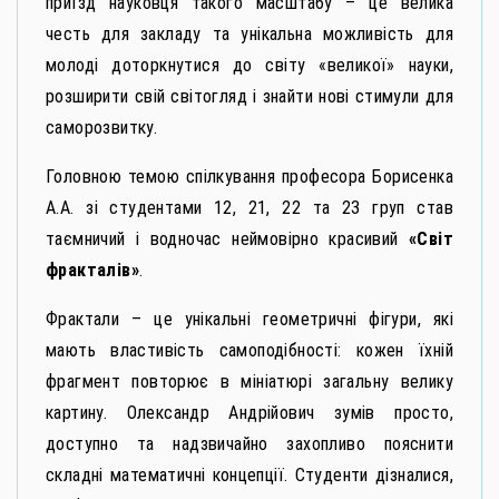
приїзд науковця такого масштабу – це велика
честь для закладу та унікальна можливість для
молоді доторкнутися до світу «великої» науки,
розширити свій світогляд і знайти нові стимули для
саморозвитку.
Головною темою спілкування професора Борисенка
А.А. зі студентами 12, 21, 22 та 23 груп став
таємничий і водночас неймовірно красивий
«Світ
фракталів»
.
Фрактали – це унікальні геометричні фігури, які
мають властивість самоподібності: кожен їхній
фрагмент повторює в мініатюрі загальну велику
картину. Олександр Андрійович зумів просто,
доступно та надзвичайно захопливо пояснити
складні математичні концепції. Студенти дізналися,