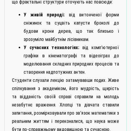
що фрактальні структури оточують нас повсюди:
У живій природі:
від витонченої форми
сніжинок та суцвіть капусти броколі до
будови крони дерев, що так близько і
зрозуміло майбутнім лісівникам.
У сучасних технологіях:
від комп’ютерної
графіки в кінематографі та відеоіграх до
моделювання складних природних процесів та
створення надпотужних антен.
Студенти слухали лекцію затамувавши подих. Живе
спілкування з академіком, його мудрість, щирість
та відданість своїй справі справили на молодь
незабутнє враження. Хлопці та дівчата ставили
запитання, розмірковували про зв’язок математики з
реальним життям і переконалися, що наука може
бути по-справжньому видовищною та сучасною.