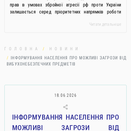
прав в умовах збройної агресії рф проти України
залишається серед пріоритетних напрямків роботи
держави. Під час війни країною-агресором активно
Читати детальніше
застосовується метод використання дітей у
збройному конфлікті, що має вигляд підбурення
громадян України до вчинення кримінальних
правопорушень проти основ національної безпеки,
ГОЛОВНА
НОВИНИ
зокрема малолітніх та неповнолітніх осіб. З метою
ІНФОРМУВАННЯ НАСЕЛЕННЯ ПРО МОЖЛИВІ ЗАГРОЗИ ВІД
мінімізації […]
ВИБУХОНЕБЕЗПЕЧНИХ ПРЕДМЕТІВ
18.06.2026
ІНФОРМУВАННЯ НАСЕЛЕННЯ ПРО
МОЖЛИВІ ЗАГРОЗИ ВІД