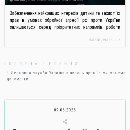
Забезпечення найкращих інтересів дитини та захист їх
прав в умовах збройної агресії рф проти України
залишається серед пріоритетних напрямків роботи
держави. Під час війни країною-агресором активно
Читати детальніше
застосовується метод використання дітей у
збройному конфлікті, що має вигляд підбурення
громадян України до вчинення кримінальних
правопорушень проти основ національної безпеки,
ГОЛОВНА
НОВИНИ
зокрема малолітніх та неповнолітніх осіб. З метою
Державна служба України з питань праці – ми можемо
мінімізації […]
допомогти !
09.06.2026