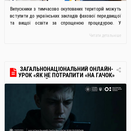
Випускники з тимчасово окупованих територій можуть
вступити до українських закладів фахової передвищої
та вищої освіти за спрощеною процедурою. У
багатьох закладах освіти доступне повне або часткове
Читати детальніше
дистанційне навчання, що дає можливість здобувати
українську освіту незалежно від місця перебування.
Для вступників із ТОТ діє спрощена процедура вступу
через Освітні центри «Освіта-Україна». Вона
передбачає: Скористатися цією процедурою […]
ЗАГАЛЬНОНАЦІОНАЛЬНИЙ ОНЛАЙН-
УРОК «ЯК НЕ ПОТРАПИТИ «НА ГАЧОК»
РОСІЙСЬКИХ СПЕЦСЛУЖБ