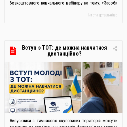
безкоштовного навчального вебінару на тему: «Засоби
особистої гігієни та косметичні засоби у публічних
Читати детальніше
закупівлях: як сформувати вимоги та обрати безпечну і
якісну продукцію». Захід реалізується Всеукраїнською
громадською організацією «Жива планета» у співпраці
з Міністерством економіки України та ДП «Прозорро»
в межах циклу вебінарів, спрямованих […]
Вступ з ТОТ: де можна навчатися
дистанційно?
Випускники з тимчасово окупованих територій можуть