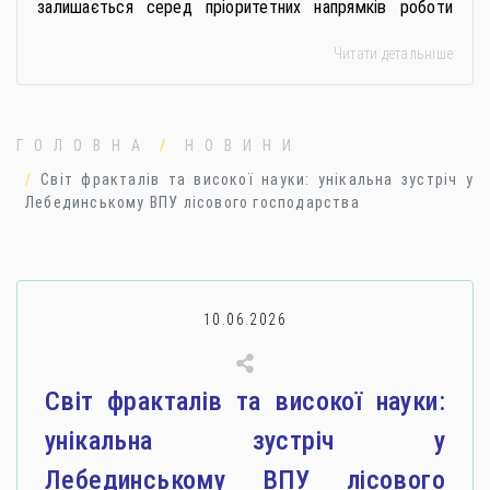
залишається серед пріоритетних напрямків роботи
держави. Під час війни країною-агресором активно
Читати детальніше
застосовується метод використання дітей у
збройному конфлікті, що має вигляд підбурення
громадян України до вчинення кримінальних
правопорушень проти основ національної безпеки,
ГОЛОВНА
НОВИНИ
зокрема малолітніх та неповнолітніх осіб. З метою
Світ фракталів та високої науки: унікальна зустріч у
мінімізації […]
Лебединському ВПУ лісового господарства
10.06.2026
Світ фракталів та високої науки:
унікальна зустріч у
Лебединському ВПУ лісового