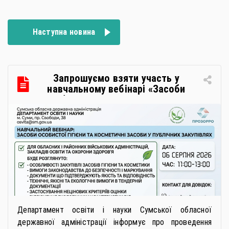
записів
Наступна новина
Запрошуємо взяти участь у
навчальному вебінарі «Засоби
особистої гігієни та косметичні
засоби у публічних закупівлях: як
сформувати вимоги та обрати
безпечну і якісну продукцію»
Департамент освіти і науки Сумської обласної
державної адміністрації інформує про проведення