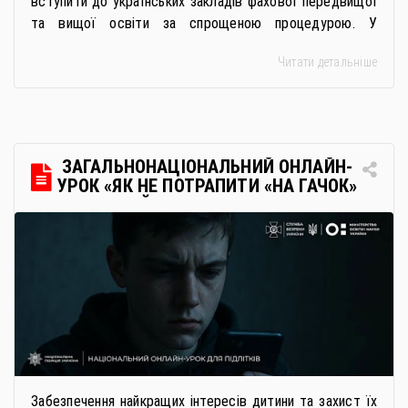
вступити до українських закладів фахової передвищої
та вищої освіти за спрощеною процедурою. У
багатьох закладах освіти доступне повне або часткове
Читати детальніше
дистанційне навчання, що дає можливість здобувати
українську освіту незалежно від місця перебування.
Для вступників із ТОТ діє спрощена процедура вступу
через Освітні центри «Освіта-Україна». Вона
передбачає: Скористатися цією процедурою […]
ЗАГАЛЬНОНАЦІОНАЛЬНИЙ ОНЛАЙН-
УРОК «ЯК НЕ ПОТРАПИТИ «НА ГАЧОК»
РОСІЙСЬКИХ СПЕЦСЛУЖБ
Забезпечення найкращих інтересів дитини та захист їх