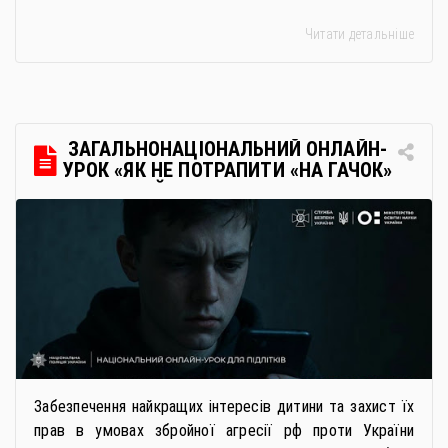
багатьох закладах освіти доступне повне або часткове
Читати детальніше
дистанційне навчання, що дає можливість здобувати
українську освіту незалежно від місця перебування.
Для вступників із ТОТ діє спрощена процедура вступу
через Освітні центри «Освіта-Україна». Вона
передбачає: Скористатися цією процедурою […]
ЗАГАЛЬНОНАЦІОНАЛЬНИЙ ОНЛАЙН-
УРОК «ЯК НЕ ПОТРАПИТИ «НА ГАЧОК»
РОСІЙСЬКИХ СПЕЦСЛУЖБ
Забезпечення найкращих інтересів дитини та захист їх
прав в умовах збройної агресії рф проти України