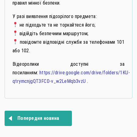
правил мінної безпеки.
У разі виявлення підозрілого предмета:
не підходьте та не торкайтеся його;
відійдіть безпечним маршрутом;
повідомте відповідні служби за телефонами 101
або 102.
Відеоролики доступні за
посиланням:
https://drive.google.com/drive/folders/1KU-
qtrymcnjgQT3FCD-v_w2LeMqb3vzU
.
Навігація
Попередня новина
записів