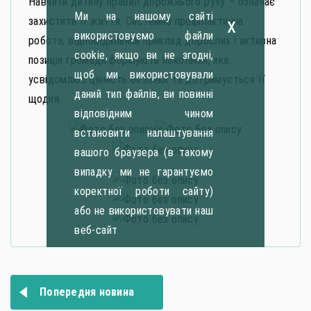
Навчити дитину правил дорожнього руху – означає
Ми на нашому сайті
x
захистити її життя. Системна профілактична
використовуємо файли
робота, відповідальний приклад дорослих і активна
cookie, якщо ви не згодні,
позиція громади формують покоління, яке
щоб ми використовували
усвідомлює цінність безпеки та дотримується її
даний тип файлів, ви повинні
щодня.
відповідним чином
встановити налаштування
вашого браузера (в такому
випадку ми не гарантуємо
коректної роботи сайту)
або не використовувати наш
веб-сайт
Навігація
Попередня новина