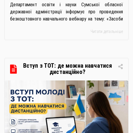
Департамент освіти і науки Сумської обласної
державної адміністрації інформує про проведення
безкоштовного навчального вебінару на тему: «Засоби
особистої гігієни та косметичні засоби у публічних
Читати детальніше
закупівлях: як сформувати вимоги та обрати безпечну і
якісну продукцію». Захід реалізується Всеукраїнською
громадською організацією «Жива планета» у співпраці
з Міністерством економіки України та ДП «Прозорро»
в межах циклу вебінарів, спрямованих […]
Вступ з ТОТ: де можна навчатися
дистанційно?