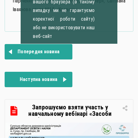
Паріченко група № 12 «Кухар, кондитер», Світлана
вашого браузера (в такому
Івахнова група №15 «Кравець».
випадку ми не гарантуємо
коректної роботи сайту)
або не використовувати наш
веб-сайт
Навігація
Попередня новина
записів
Наступна новина
Запрошуємо взяти участь у
навчальному вебінарі «Засоби
особистої гігієни та косметичні
засоби у публічних закупівлях: як
сформувати вимоги та обрати