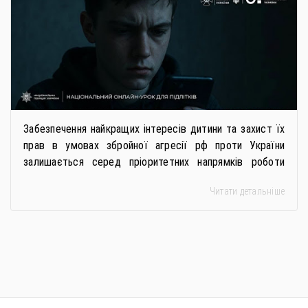
Забезпечення найкращих інтересів дитини та захист їх
прав в умовах збройної агресії рф проти України
залишається серед пріоритетних напрямків роботи
держави. Під час війни країною-агресором активно
Читати детальніше
застосовується метод використання дітей у
збройному конфлікті, що має вигляд підбурення
громадян України до вчинення кримінальних
правопорушень проти основ національної безпеки,
зокрема малолітніх та неповнолітніх осіб. З метою
мінімізації […]