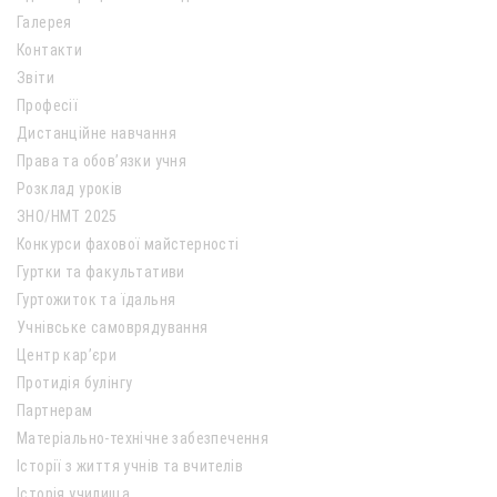
Галерея
Контакти
Звіти
Професії
Дистанційне навчання
Права та обов’язки учня
Розклад уроків
ЗНО/НМТ 2025
Конкурси фахової майстерності
Гуртки та факультативи
Гуртожиток та їдальня
Учнівське самоврядування
Центр кар’єри
Протидія булінгу
Партнерам
Матеріально-технічне забезпечення
Історії з життя учнів та вчителів
Історія училища