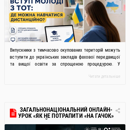
Випускники з тимчасово окупованих територій можуть
вступити до українських закладів фахової передвищої
та вищої освіти за спрощеною процедурою. У
багатьох закладах освіти доступне повне або часткове
Читати детальніше
дистанційне навчання, що дає можливість здобувати
українську освіту незалежно від місця перебування.
Для вступників із ТОТ діє спрощена процедура вступу
через Освітні центри «Освіта-Україна». Вона
передбачає: Скористатися цією процедурою […]
ЗАГАЛЬНОНАЦІОНАЛЬНИЙ ОНЛАЙН-
УРОК «ЯК НЕ ПОТРАПИТИ «НА ГАЧОК»
РОСІЙСЬКИХ СПЕЦСЛУЖБ