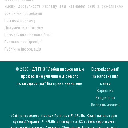
Умови доступності закладу для навчання осіб з особливими
освітніми потребами
Правила прийому
Документи до вступу
Нормативно-правова база
Питання та відповіді
Публічна інформація
© 2026 -
ДПТНЗ “Лебединське вище
Відповідальний
професійне училище лісового
за наповнення
господарства”
Всі права захищено
сайту
Карпенко
Владислав
Володимирович
«Сайт розроблено в межах Програми EU4Skills: Кращі навички для
сучасної України. EU4Skills фінансується ЄС та його державами-
членами Німеччиною, Польщею, Фінляндією, Естонією, і має на меті