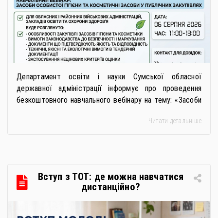
безпечну і якісну продукцію»
Департамент освіти і науки Сумської обласної
державної адміністрації інформує про проведення
безкоштовного навчального вебінару на тему: «Засоби
особистої гігієни та косметичні засоби у публічних
Читати детальніше
закупівлях: як сформувати вимоги та обрати безпечну і
якісну продукцію». Захід реалізується Всеукраїнською
громадською організацією «Жива планета» у співпраці
з Міністерством економіки України та ДП «Прозорро»
в межах циклу вебінарів, спрямованих […]
Вступ з ТОТ: де можна навчатися
дистанційно?