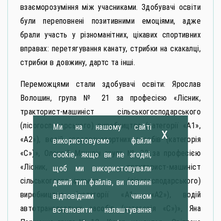
взаєморозуміння між учасниками. Здобувачі освіти
були переповнені позитивними емоціями, адже
брали участь у різноманітних, цікавих спортивних
вправах: перетягування канату, стрибки на скакалці,
стрибки в довжину, дартс та інші.
Переможцями стали здобувачі освіти: Ярослав
Волошин, група № 21 за професією «Лісник,
тракторист-машиніст сільськогосподарського
(лісогосподарського) виробництва (категорії «А1»,
Ми на нашому сайті
x
«А2»), водій автотранспортних засобів (категорія
використовуємо файли
«С»)», Олексій Мачулін група № 32 за професією
cookie, якщо ви не згодні,
«Лісник, тракторист-машиніст
щоб ми використовували
сільськогосподарського (лісогосподарського)
даний тип файлів, ви повинні
виробництва (категорії «А1», «А2»), водій
відповідним чином
автотранспортних засобів (категорія «С»)», Яна
встановити налаштування