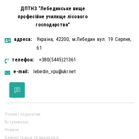
ДПТНЗ “Лебединське вище
професійне училище лісового
господарства”
aдресa:
Україна, 42200, м.Лебедин вул. 19 Серпня,
61.
телефон:
+380(5445)21361
e-mail:
lebedin_vpu@ukr.net
Учням і педагогам
Вступникам
Новини
Адміністрація та викладачі